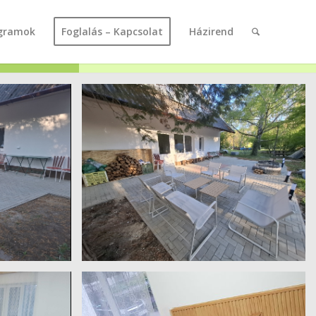
gramok
Foglalás – Kapcsolat
Házirend